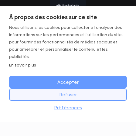
À propos des cookies sur ce site
Nous utilisons les cookies pour collecter et analyser des
informations sur les performances et l'utilisation du site,
pour fournir des fonctionnalités de médias sociaux et
CGU
pour améliorer et personnaliser le contenu et les
Politique de confidentialité
publicités.
En savoir plus
Infos Légales
Gérer les cookies
Accepter
Refuser
Copyright © GOWOD
2026. All Rights Reserved.
COMMENCEZ DÈS AUJOURD’HUI
Site web avec Digital Mast
Télécharger
Préférences
Téléchargez l’app GOWOD