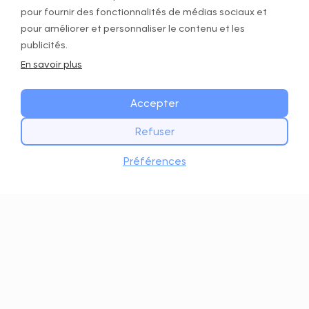
pour fournir des fonctionnalités de médias sociaux et
pour améliorer et personnaliser le contenu et les
publicités.
En savoir plus
Accepter
Refuser
Staff
Permettez à votre staff d'accéder à la
Préférences
plateforme, de vendre des abonnements
GOWOD à prix réduit et d'obtenir des
commissions.