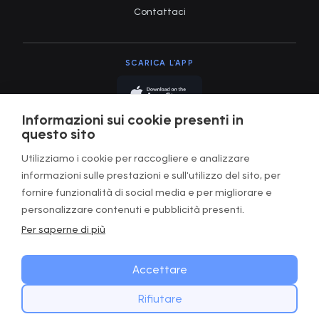
Contattaci
SCARICA L’APP
Informazioni sui cookie presenti in
questo sito
Utilizziamo i cookie per raccogliere e analizzare
informazioni sulle prestazioni e sull'utilizzo del sito, per
Termini di utilizzo
fornire funzionalità di social media e per migliorare e
Informativa sulla privacy
personalizzare contenuti e pubblicità presenti.
Per saperne di più
Termini e condizioni
Gestire i cookie
Accettare
Rifiutare
Copyright © GOWOD
2026. All Rights Reserved.