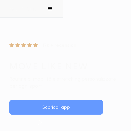
17k + recensioni
MOVE LIKE NEW
Routine di mobilità e stretching personalizzate
per ogni sport
Scarica l’app
Guarda il video