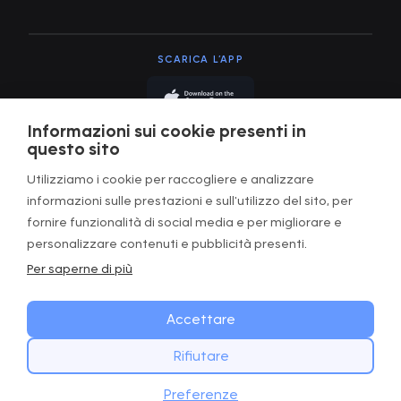
SCARICA L’APP
Informazioni sui cookie presenti in
questo sito
Utilizziamo i cookie per raccogliere e analizzare
informazioni sulle prestazioni e sull'utilizzo del sito, per
Termini di utilizzo
fornire funzionalità di social media e per migliorare e
Informativa sulla privacy
personalizzare contenuti e pubblicità presenti.
Per saperne di più
Termini e condizioni
Gestire i cookie
Accettare
Rifiutare
Copyright © GOWOD
2026. All Rights Reserved.
INIZIA OGGI
Website with Digital Mast
Scarica
Preferenze