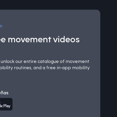
OD
ee movement videos
nlock our entire catalogue of movement
bility routines, and a free in-app mobility
eñas