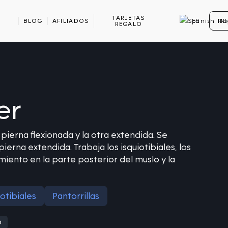
TARJETAS
BLOG
AFILIADOS
ES
IN
REGALO
er
pierna flexionada y la otra extendida. Se
pierna extendida. Trabaja los isquiotibiales, los
iento en la parte posterior del muslo y la
iotibiales
Pantorrillas
D