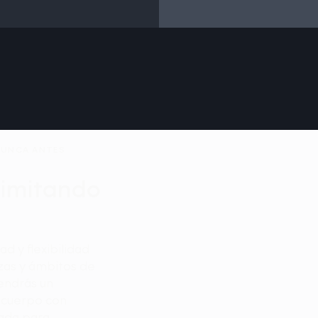
NUNCA ANTES
limitando
d y flexibilidad
ezas y ámbitos de
endrás un
 cuerpo con
zada para