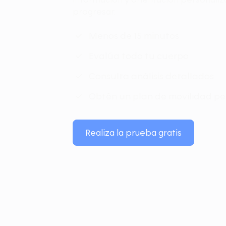
progresar.
Menos de 15 minutos
Evalúa todo tu cuerpo
Consulta análisis detallados
Obtén un plan de movilidad pe
Realiza la prueba gratis