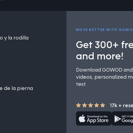
MOVE BETTER WITH GOW
 y la rodilla
Get 300+ fr
and more!
Download GOWOD and u
videos, personalized mo
test.
e de la pierna
17k + res