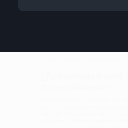
SÉ CONSCIENTE DE TU MOVILIDAD COMO 
¿Tu movilidad está 
tu rendimiento?
Realiza nuestra evaluación de movilida
GRATUITA para identificar tus fortal
mejora.En tan solo unos minutos, obt
desglose detallado de cada zona del
información y orientación personali