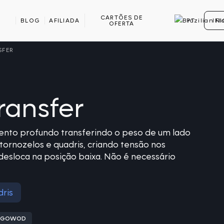
CARTÕES DE
BLOG
AFILIADA
PT
IN
OFERTA
SFER
ransfer
ento profundo transferindo o peso de um lado
tornozelos e quadris, criando tensão nos
desloca na posição baixa. Não é necessário
ris
PP GOWOD