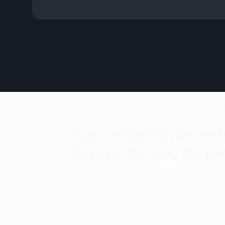
CONHEÇA SUA MOBILIDADE COMO NUNC
Sua mobilidade es
limitando seu des
Faça nosso teste GRATUITO de mobil
flexibilidade para identificar seus po
áreas de melhoria.Em minutos, obten
detalhada de cada zona do corpo com
orientações personalizadas para pro