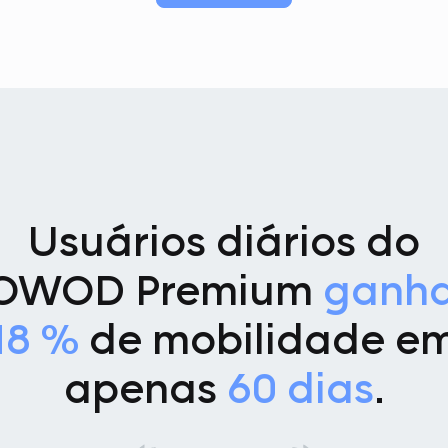
Usuários diários do
OWOD Premium
ganh
18 %
de mobilidade e
apenas
60 dias
.