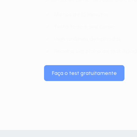
Menos de 15 minutos
Testa todo o seu corpo
Veja análises detalhadas
Receba um plano de mobilidad
Faça o test gratuitamente