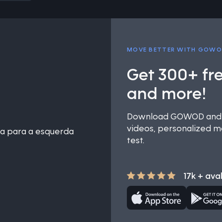
MOVE BETTER WITH GOW
Get 300+ fr
and more!
Download GOWOD and u
videos, personalized mo
ta para a esquerda
test.
17k + ava