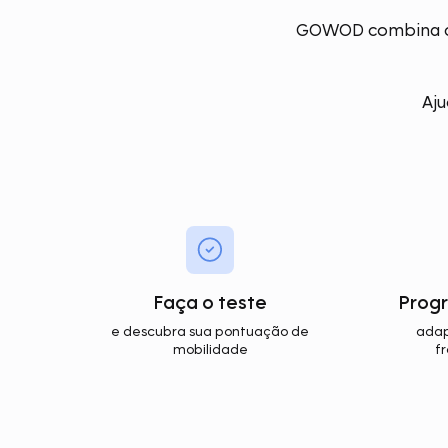
GOWOD combina co
Aju
Faça o teste
Progr
e descubra sua pontuação de
adap
mobilidade
f