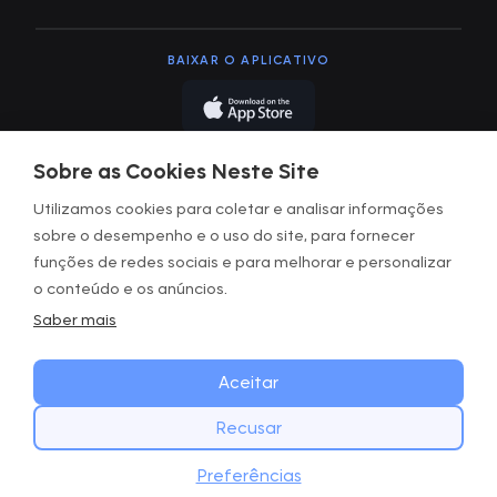
BAIXAR O APLICATIVO
Sobre as Cookies Neste Site
Utilizamos cookies para coletar e analisar informações
sobre o desempenho e o uso do site, para fornecer
Termos de uso
funções de redes sociais e para melhorar e personalizar
Política de privacidade
o conteúdo e os anúncios.
Saber mais
Termos e condições
Gerenciar os cookies
Aceitar
Recusar
Copyright © GOWOD
2026. All Rights Reserved.
COMECE HOJE
Website with Digital Mast
Baixar
Preferências
Baixe o app GOWOD