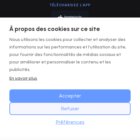
TÉLÉCHARGEZ L'APP
À propos des cookies sur ce site
Nous utilisons les cookies pour collecter et analyser des
informations sur les performances et l'utilisation du site,
pour fournir des fonctionnalités de médias sociaux et
CGU
pour améliorer et personnaliser le contenu et les
Politique de confidentialité
publicités.
En savoir plus
Infos Légales
Gérer les cookies
Accepter
Refuser
Copyright © GOWOD
2026. All Rights Reserved.
COMMENCEZ DÈS AUJOURD’HUI
Site web avec Digital Mast
Télécharger
Préférences
Téléchargez l’app GOWOD