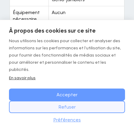
Équipement
Aucun
nécessaire
À propos des cookies sur ce site
Exercice 3/5: t-hip opener
Nous utilisons les cookies pour collecter et analyser des
informations sur les performances et l'utilisation du site,
pour fournir des fonctionnalités de médias sociaux et
pour améliorer et personnaliser le contenu et les
publicités.
En savoir plus
Accepter
Refuser
COMMENCEZ DÈS AUJOURD’HUI
Télécharger
Préférences
Téléchargez l’app GOWOD