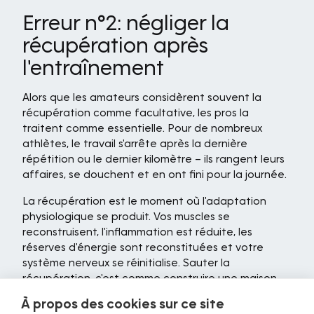
Erreur n°2: négliger la
récupération après
l'entraînement
Alors que les amateurs considèrent souvent la
récupération comme facultative, les pros la
traitent comme essentielle. Pour de nombreux
athlètes, le travail s'arrête après la dernière
répétition ou le dernier kilomètre – ils rangent leurs
affaires, se douchent et en ont fini pour la journée.
La récupération est le moment où l'adaptation
physiologique se produit. Vos muscles se
reconstruisent, l'inflammation est réduite, les
réserves d'énergie sont reconstituées et votre
système nerveux se réinitialise. Sauter la
récupération, c'est comme construire une maison
sans fondations solides : elle peut sembler solide au
À propos des cookies sur ce site
début, mais elle ne durera pas.