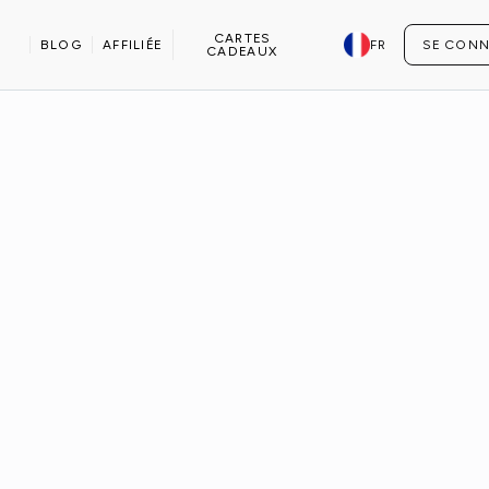
RÉPARER UN MARATHON
CARTES
BLOG
AFFILIÉE
FR
SE CONN
CADEAUX