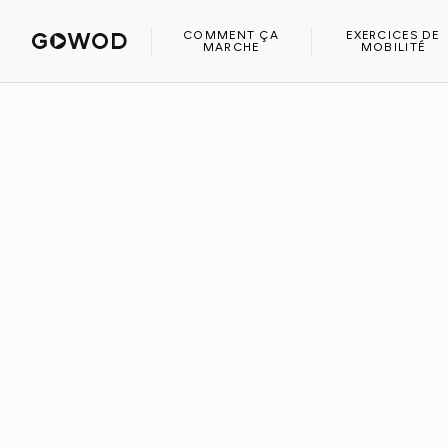
ACCUEIL
BLOG
LES 5 MEILLEURES APPLICATIONS POUR P
COMMENT ÇA
EXERCICES DE
MARCHE
MOBILITÉ