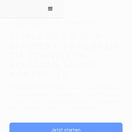
JUJITSU MOBILITÄTS- UND DEHNUNGS-APP
STARTSEITE
SPORTS
JUJITSU
BEWEGEN SIE SICH
EFFIZIENT. REAGIEREN
SIE SCHNELLER.
BEHALTEN SIE DIE
KONTROLLE.
Personalisierte Mobilitäts- und Dehnübungen für
Jiu-Jitsu-Praktiker. Verbessern Sie Ihre Flexibilität,
steigern Sie die Bewegungspräzision und halten
Sie Ihren Körper bereit für jede Technik.
Jetzt starten