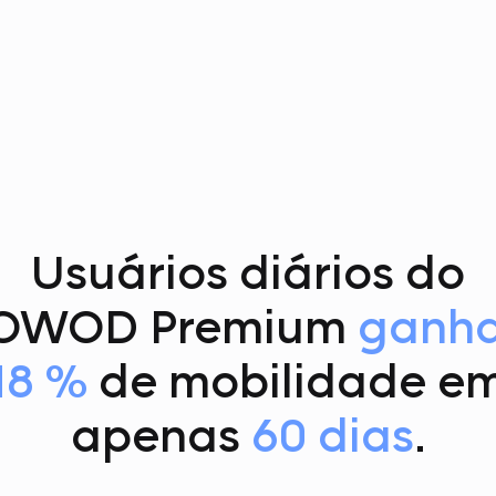
Usuários diários do
OWOD Premium
ganh
18 %
de mobilidade e
apenas
60 dias
.