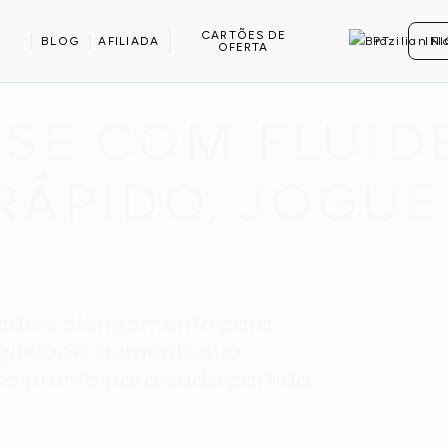
CARTÕES DE
BLOG
AFILIADA
PT
IN
OFERTA
DEL
SE COM FLUIDE
 RÁPIDO. JOGU
dade e alongamento para
gilidade, aumente sua
o pronto para cada partida.