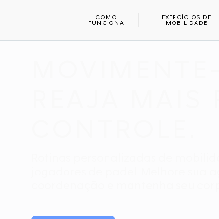
INÍCIO
ESPORTES
PADEL
COMO
EXERCÍCIOS DE
FUNCIONA
MOBILIDADE
APLICATIVO DE MOBILIDADE E ALONGAMENTO PARA PA
MOVIMENTE-
REAJA MAIS
CONTROLE.
Rotinas personalizadas de mobili
jogadores de padel. Melhore sua a
coordenação e mantenha seu corp