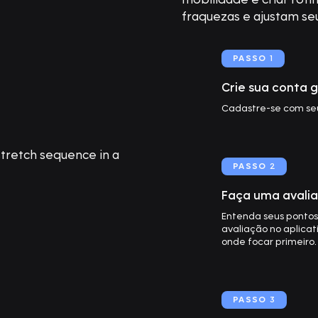
fraquezas e ajustam s
PASSO
1
Crie sua conta 
Cadastre-se com seu
PASSO
2
Faça uma avali
Entenda seus pontos
avaliação no aplicat
onde focar primeiro.
PASSO
3