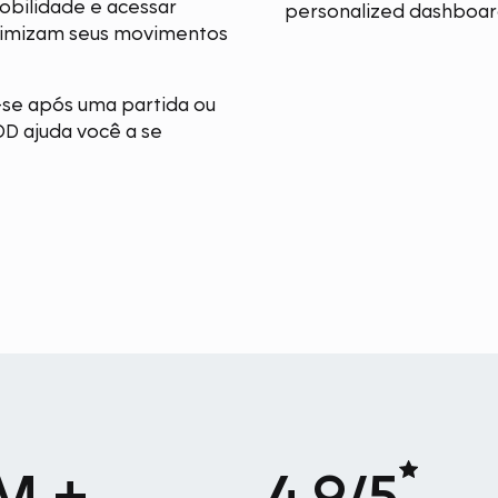
obilidade e acessar
timizam seus movimentos
-se após uma partida ou
OD ajuda você a se
M +
4.9/5