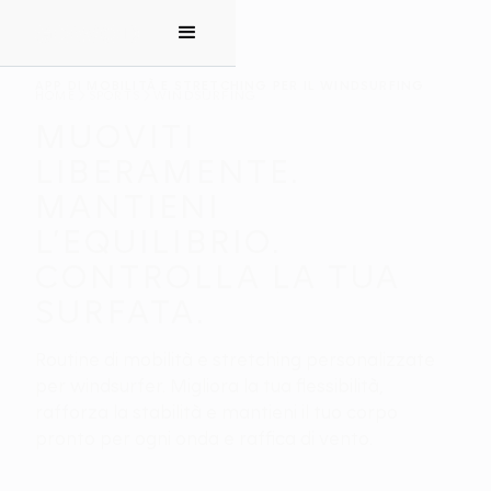
APP DI MOBILITÀ E STRETCHING PER IL WINDSURFING
HOME
SPORTS
WINDSURFING
MUOVITI
LIBERAMENTE.
MANTIENI
L’EQUILIBRIO.
CONTROLLA LA TUA
SURFATA.
Routine di mobilità e stretching personalizzate
per windsurfer. Migliora la tua flessibilità,
rafforza la stabilità e mantieni il tuo corpo
pronto per ogni onda e raffica di vento.