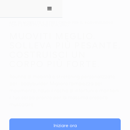
APP DI MOBILITÀ E STRETCHING PER IL BODYBUILDING
HOME
SPORTS
BODYBUILDING
MUOVITI MEGLIO.
SOLLEVA PIÙ PESANTE.
COSTRUISCI UN
CORPO PIÙ FORTE.
Routine di mobilità e stretching personalizzate
per i bodybuilder. Migliora l’ampiezza del
movimento, riduci il rischio di infortuni e mantieni
il tuo corpo pronto per la massima crescita
muscolare.
Iniziare ora