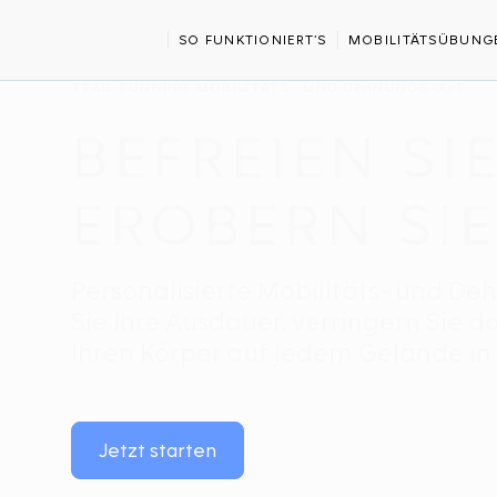
STARTSEITE
SPORTS
TRAIL RUNNING
SO FUNKTIONIERT’S
MOBILITÄTSÜBUNG
TRAIL RUNNING MOBILITÄTS- UND DEHNUNGS-APP
BEFREIEN SIE
EROBERN SIE
Personalisierte Mobilitäts- und De
Sie Ihre Ausdauer, verringern Sie d
Ihren Körper auf jedem Gelände in
Jetzt starten