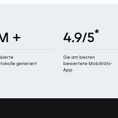
M +
4.9/5
isierte
Die am besten
okolle generiert
bewertete Mobilitäts-
App