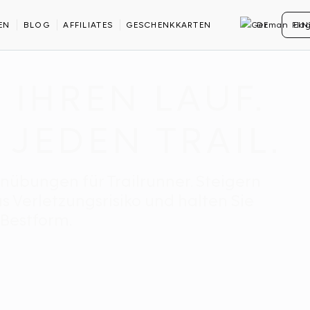
EN
BLOG
AFFILIATES
GESCHENKKARTEN
DE
EI
 IHREN LAUF.
 JEDEN TRAIL.
hnübungen für Trailrunner. Steigern
as Verletzungsrisiko und halten Sie
 Bestform.