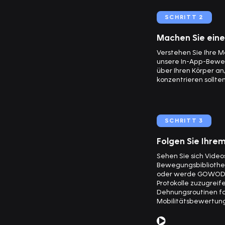
SCHRITT 2
Machen Sie ein
Verstehen Sie Ihre M
unsere In-App-Bewer
über Ihren Körper an,
konzentrieren sollten
SCHRITT 3
Folgen Sie Ihrem
Sehen Sie sich Video
Bewegungsbibliothe
oder werde GOWOD P
Protokolle zuzugrei
Dehnungsroutinen fo
Mobilitätsbewertun