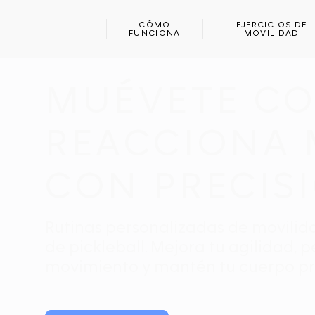
INICIO
DEPORTES
PICKLEBALL
CÓMO
EJERCICIOS DE
FUNCIONA
MOVILIDAD
APLICACIÓN DE MOVILIDAD Y ESTIRAMIENTO PARA PIC
MUÉVETE CO
REACCIONA 
CON PRECIS
Rutinas personalizadas de movilid
de pickleball. Mejora tu agilidad, p
movimiento y mantén tu cuerpo p