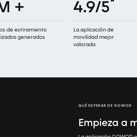
M +
4.9/5
os de estiramiento
La aplicación de
lizados generados
movilidad mejor
valorada
QUÉ ESPERAR DE GOWOD
Empieza a m
La aplicación GOWOD es