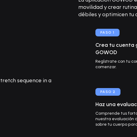
movilidad y crear ruti
débiles y optimicen tu
PASO 1
Crea tu cuenta g
GOWOD
Regístrate con tu co
comenzar.
PASO 2
Haz una evaluac
Comprende tus forta
nuestra evaluación de
sobre tu cuerpo par