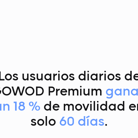
Los usuarios diarios d
GOWOD Premium
gan
un 18 %
de movilidad e
solo
60 días
.