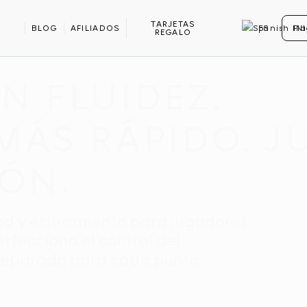
TARJETAS
BLOG
AFILIADOS
ES
IN
REGALO
KLEBALL
N FLUIDEZ.
MÁS RÁPIDO. J
IÓN.
ad y estiramiento para jugadores
erfecciona el control del
reparado para cada punto.