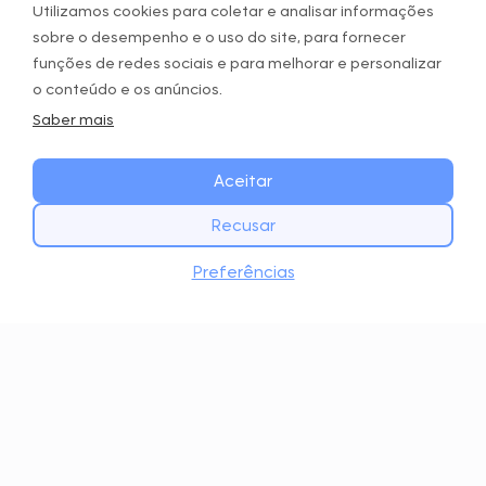
Baixar o aplicativo
Utilizamos cookies para coletar e analisar informações
sobre o desempenho e o uso do site, para fornecer
Entre na experiência GOWOD.
funções de redes sociais e para melhorar e personalizar
o conteúdo e os anúncios.
Saber mais
Aceitar
MOVE LIKE NEW
Recusar
COMECE
Preferências
Assine nossa newsletter
Utilizamos o rastreamento de abertura para
saber quais e-mails você abre e, assim,
personalizar o conteúdo e a frequência.